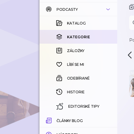
PODCASTY
KATALOG
KOUPENÉ
KATALOG
KATEGORIE
KATEGORIE
Po
ZÁLOŽKY
ZÁLOŽKY
HISTORIE
LÍBÍ SE MI
ODEBÍRANÉ
HISTORIE
EDITORSKÉ TIPY
ČLÁNKY BLOG