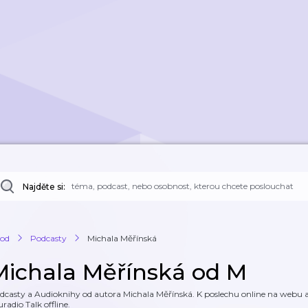
Najděte si:
od
Podcasty
Michala Měřínská
Michala Měřínská od M
dcasty a Audioknihy od autora Michala Měřínská. K poslechu online na webu a k
uradio Talk offline.