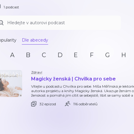
1 podcast
pularity
Dle abecedy
A
B
C
D
E
F
G
H
Zdraví
Magicky ženská | Chvilka pro sebe
Vítejte u podcastu Chvilka pro sebe. Míša Měřínská je lekto
autorka projektu a knihy Magicky ženská. Ukazuje ženám ce
ženskost a pomáhá jim cítit se sebejistě, líbit se samy sobě a
32 epizod
116 odběratelů