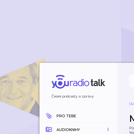
České podcasty a zprávy
Úv
PRO TEBE
Po
AUDIOKNIHY
Yo