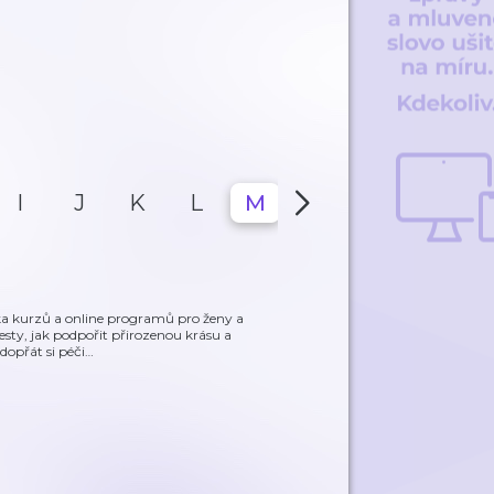
I
J
K
L
M
N
O
P
rka kurzů a online programů pro ženy a
sty, jak podpořit přirozenou krásu a
 dopřát si péči
…