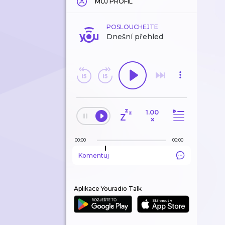
MŮJ PROFIL
POSLOUCHEJTE
Dnešní přehled
1.00
×
00:00
00:00
Komentuj
Aplikace Youradio Talk