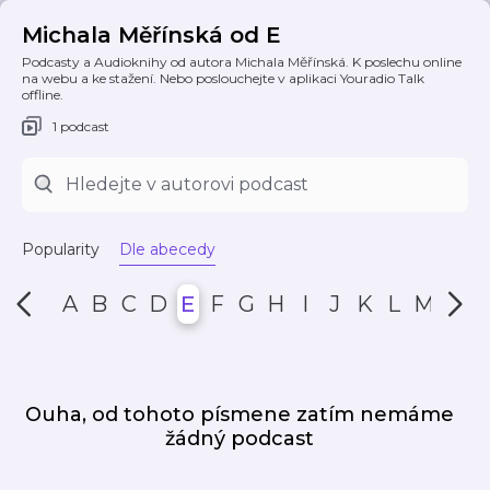
Michala Měřínská od E
Podcasty a Audioknihy od autora Michala Měřínská. K poslechu online
na webu a ke stažení. Nebo poslouchejte v aplikaci Youradio Talk
offline.
1 podcast
Popularity
Dle abecedy
A
B
C
D
E
F
G
H
I
J
K
L
M
N
Ouha, od tohoto písmene zatím nemáme
žádný podcast