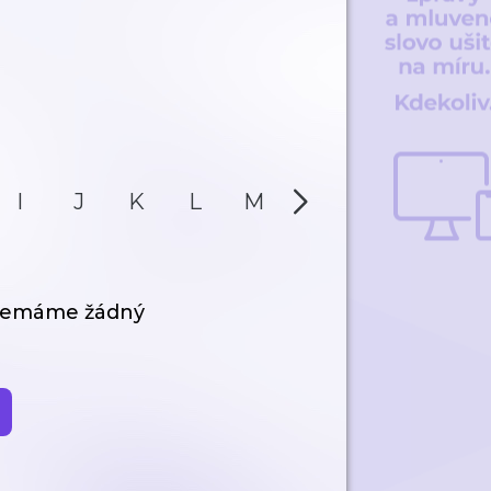
I
J
K
L
M
N
O
P
 nemáme žádný