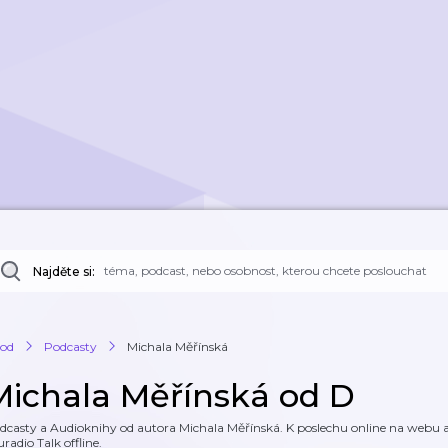
Najděte si:
od
Podcasty
Michala Měřínská
Michala Měřínská od D
dcasty a Audioknihy od autora Michala Měřínská. K poslechu online na webu a k
uradio Talk offline.