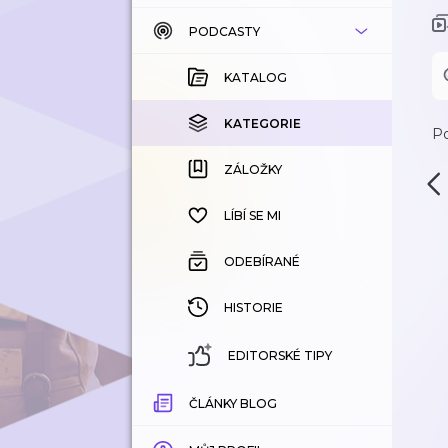
PODCASTY
KATALOG
KOUPENÉ
KATALOG
KATEGORIE
KATEGORIE
Po
ZÁLOŽKY
ZÁLOŽKY
HISTORIE
LÍBÍ SE MI
ODEBÍRANÉ
HISTORIE
EDITORSKÉ TIPY
ČLÁNKY BLOG