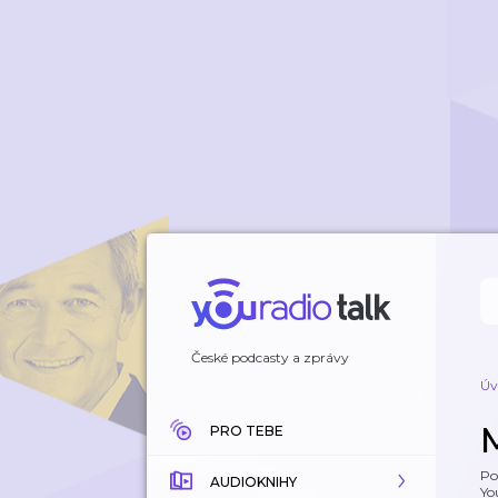
České podcasty a zprávy
Úv
PRO TEBE
Po
AUDIOKNIHY
Yo