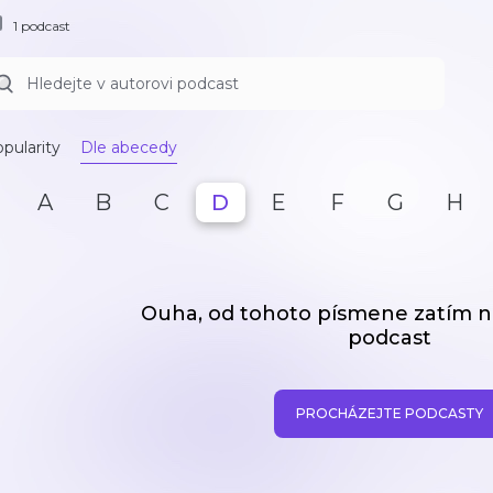
1 podcast
pularity
Dle abecedy
A
B
C
D
E
F
G
H
Ouha, od tohoto písmene zatím
podcast
PROCHÁZEJTE PODCASTY