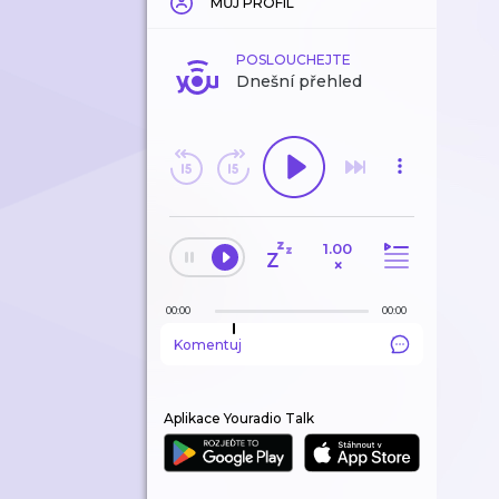
MŮJ PROFIL
POSLOUCHEJTE
Dnešní přehled
1.00
×
00:00
00:00
Komentuj
Aplikace Youradio Talk