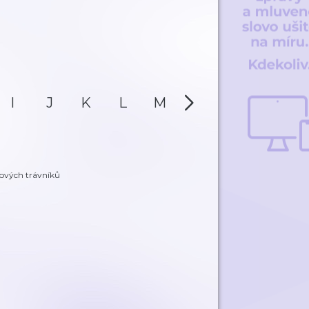
I
J
K
L
M
N
O
P
lových trávníků