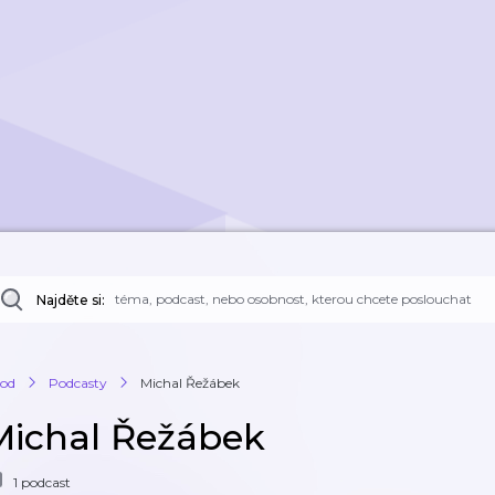
Najděte si:
od
Podcasty
Michal Řežábek
Michal Řežábek
1 podcast