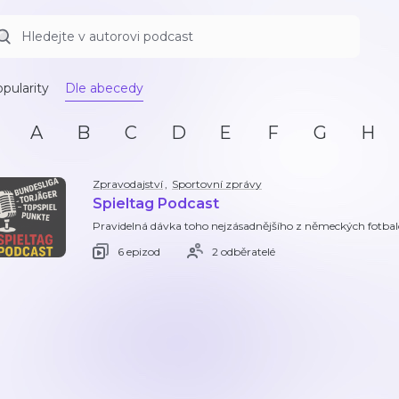
pularity
Dle abecedy
A
B
C
D
E
F
G
H
Zpravodajství
,
Sportovní zprávy
Spieltag Podcast
Pravidelná dávka toho nejzásadnějšího z německých fotba
6 epizod
2 odběratelé