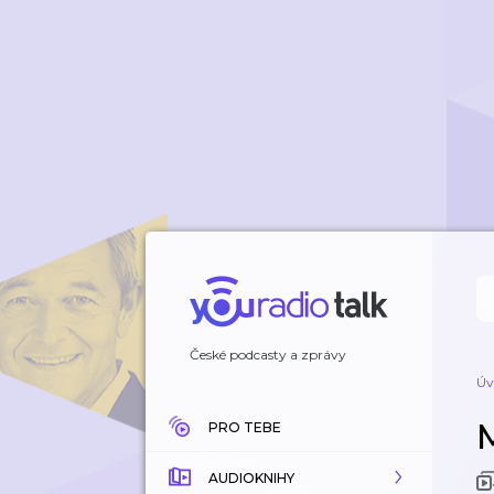
České podcasty a zprávy
Úv
PRO TEBE
AUDIOKNIHY