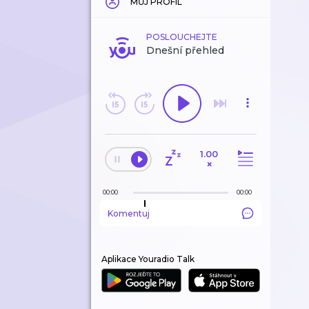
MŮJ PROFIL
POSLOUCHEJTE
Dnešní přehled
1.00
×
00:00
00:00
Komentuj
Aplikace Youradio Talk