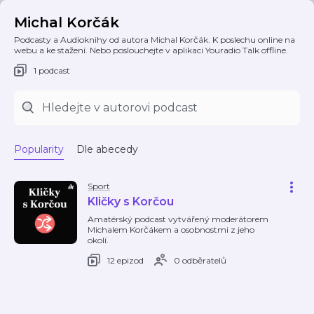
Michal Korčák
Podcasty a Audioknihy od autora Michal Korčák. K poslechu online na
webu a ke stažení. Nebo poslouchejte v aplikaci Youradio Talk offline.
1 podcast
Popularity
Dle abecedy
Sport
Kličky s Korčou
Amatérský podcast vytvářený moderátorem
Michalem Korčákem a osobnostmi z jeho
okolí.
12 epizod
0 odběratelů