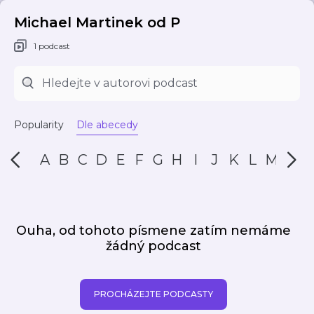
Michael Martinek od P
1 podcast
Popularity
Dle abecedy
A
B
C
D
E
F
G
H
I
J
K
L
M
N
Ouha, od tohoto písmene zatím nemáme
žádný podcast
PROCHÁZEJTE PODCASTY