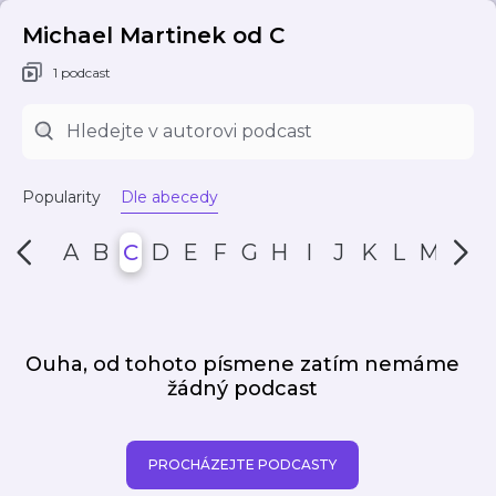
Michael Martinek od C
1 podcast
Popularity
Dle abecedy
A
B
C
D
E
F
G
H
I
J
K
L
M
N
Ouha, od tohoto písmene zatím nemáme
žádný podcast
PROCHÁZEJTE PODCASTY