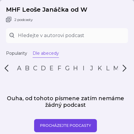
MHF Leoše Janáčka od W
2 podcasty
Popularity
Dle abecedy
A
B
C
D
E
F
G
H
I
J
K
L
M
N
Ouha, od tohoto písmene zatím nemáme
žádný podcast
PROCHÁZEJTE PODCASTY