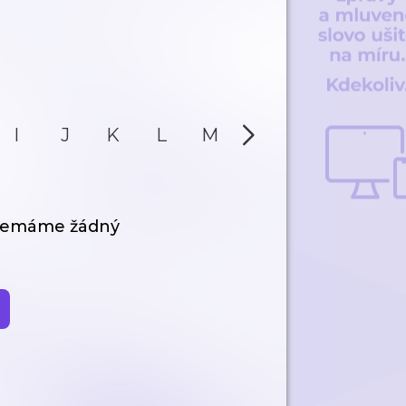
I
J
K
L
M
N
O
P
 nemáme žádný