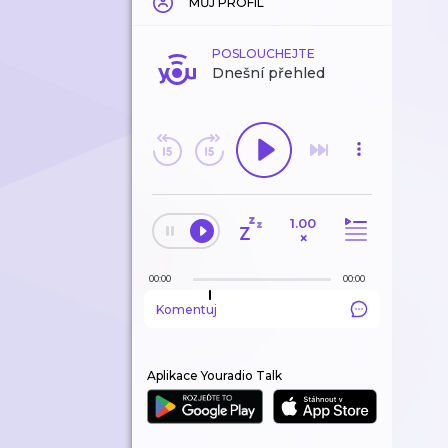
MŮJ PROFIL
POSLOUCHEJTE
Dnešní přehled
1.00
×
00:00
00:00
Komentuj
Aplikace Youradio Talk