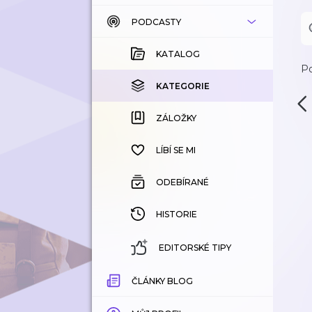
PODCASTY
KATALOG
KOUPENÉ
KATALOG
Po
KATEGORIE
KATEGORIE
ZÁLOŽKY
ZÁLOŽKY
HISTORIE
LÍBÍ SE MI
ODEBÍRANÉ
HISTORIE
EDITORSKÉ TIPY
ČLÁNKY BLOG