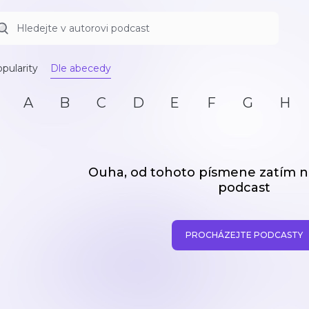
pularity
Dle abecedy
A
B
C
D
E
F
G
H
Ouha, od tohoto písmene zatím
podcast
PROCHÁZEJTE PODCASTY