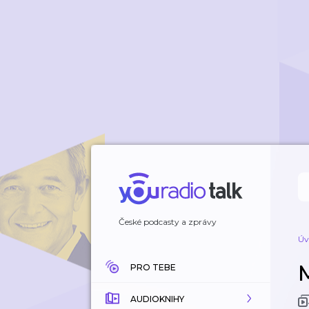
České podcasty a zprávy
Úv
PRO TEBE
AUDIOKNIHY