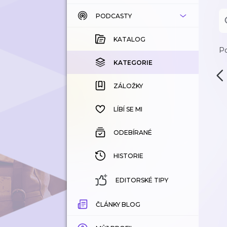
PODCASTY
KATALOG
KOUPENÉ
KATALOG
Po
KATEGORIE
KATEGORIE
ZÁLOŽKY
ZÁLOŽKY
HISTORIE
LÍBÍ SE MI
ODEBÍRANÉ
HISTORIE
EDITORSKÉ TIPY
ČLÁNKY BLOG