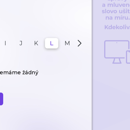
I
J
K
L
M
N
O
P
 nemáme žádný