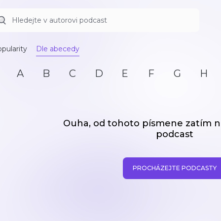
pularity
Dle abecedy
A
B
C
D
E
F
G
H
Ouha, od tohoto písmene zatím
podcast
PROCHÁZEJTE PODCASTY