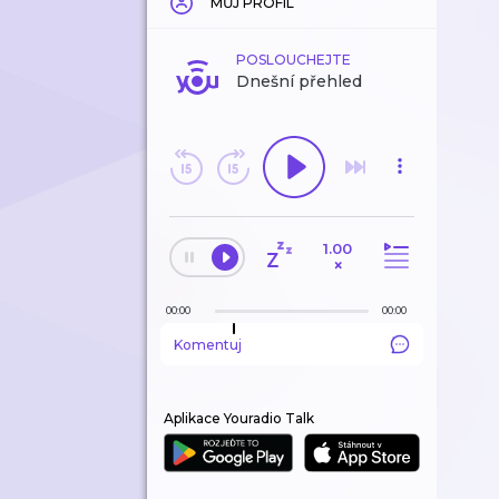
MŮJ PROFIL
POSLOUCHEJTE
Dnešní přehled
1.00
×
00:00
00:00
Komentuj
Aplikace Youradio Talk