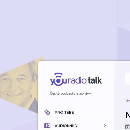
České podcasty a zprávy
Úv
PRO TEBE
AUDIOKNIHY