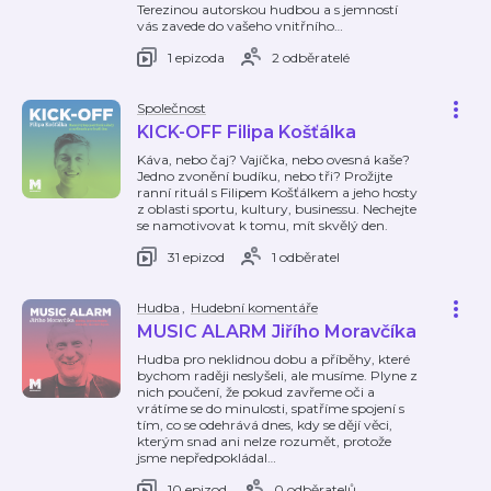
Terezinou autorskou hudbou a s jemností
vás zavede do vašeho vnitřního
…
1 epizoda
2 odběratelé
Společnost
KICK-OFF Filipa Košťálka
Káva, nebo čaj? Vajíčka, nebo ovesná kaše?
Jedno zvonění budíku, nebo tři? Prožijte
ranní rituál s Filipem Košťálkem a jeho hosty
z oblasti sportu, kultury, businessu. Nechejte
se namotivovat k tomu, mít skvělý den.
31 epizod
1 odběratel
Hudba
,
Hudební komentáře
MUSIC ALARM Jiřího Moravčíka
Hudba pro neklidnou dobu a příběhy, které
bychom raději neslyšeli, ale musíme. Plyne z
nich poučení, že pokud zavřeme oči a
vrátíme se do minulosti, spatříme spojení s
tím, co se odehrává dnes, kdy se dějí věci,
kterým snad ani nelze rozumět, protože
jsme nepředpokládal
…
10 epizod
0 odběratelů