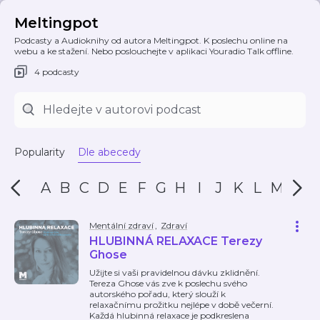
Meltingpot
Podcasty a Audioknihy od autora Meltingpot. K poslechu online na
webu a ke stažení. Nebo poslouchejte v aplikaci Youradio Talk offline.
4 podcasty
Popularity
Dle abecedy
A
B
C
D
E
F
G
H
I
J
K
L
M
N
Mentální zdraví
,
Zdraví
HLUBINNÁ RELAXACE Terezy
Ghose
Užijte si vaši pravidelnou dávku zklidnění.
Tereza Ghose vás zve k poslechu svého
autorského pořadu, který slouží k
relaxačnímu prožitku nejlépe v době večerní.
Každá hlubinná relaxace je podkreslena