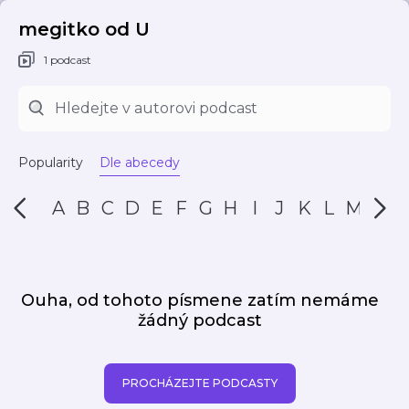
megitko od U
1 podcast
Popularity
Dle abecedy
A
B
C
D
E
F
G
H
I
J
K
L
M
N
Ouha, od tohoto písmene zatím nemáme
žádný podcast
PROCHÁZEJTE PODCASTY