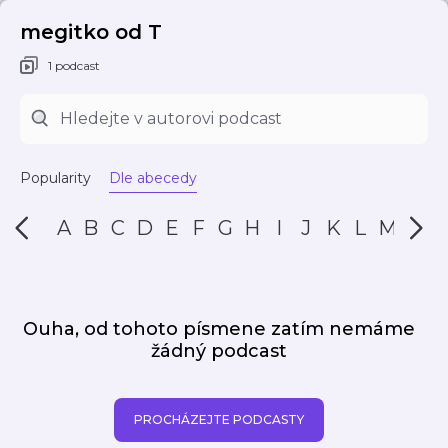
megitko od T
1 podcast
Popularity
Dle abecedy
A
B
C
D
E
F
G
H
I
J
K
L
M
N
Ouha, od tohoto písmene zatím nemáme
žádný podcast
PROCHÁZEJTE PODCASTY