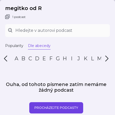
megitko od R
1 podcast
Popularity
Dle abecedy
A
B
C
D
E
F
G
H
I
J
K
L
M
N
Ouha, od tohoto písmene zatím nemáme
žádný podcast
PROCHÁZEJTE PODCASTY