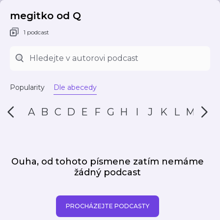
megitko od Q
1 podcast
Popularity
Dle abecedy
A
B
C
D
E
F
G
H
I
J
K
L
M
N
Ouha, od tohoto písmene zatím nemáme
žádný podcast
PROCHÁZEJTE PODCASTY