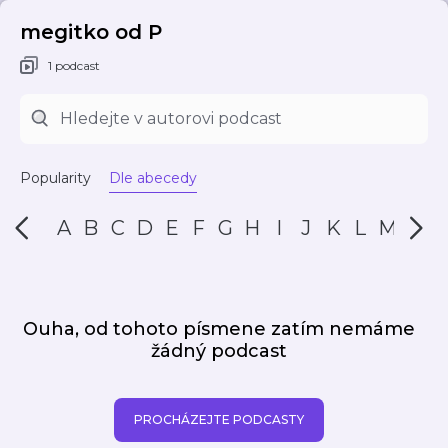
megitko od P
1 podcast
Popularity
Dle abecedy
A
B
C
D
E
F
G
H
I
J
K
L
M
N
Ouha, od tohoto písmene zatím nemáme
žádný podcast
PROCHÁZEJTE PODCASTY