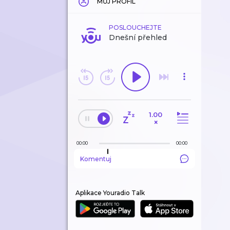
MŮJ PROFIL
POSLOUCHEJTE
Dnešní přehled
1.00
×
00:00
00:00
Komentuj
Aplikace Youradio Talk