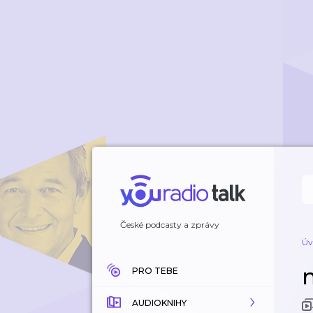
České podcasty a zprávy
Úv
PRO TEBE
AUDIOKNIHY