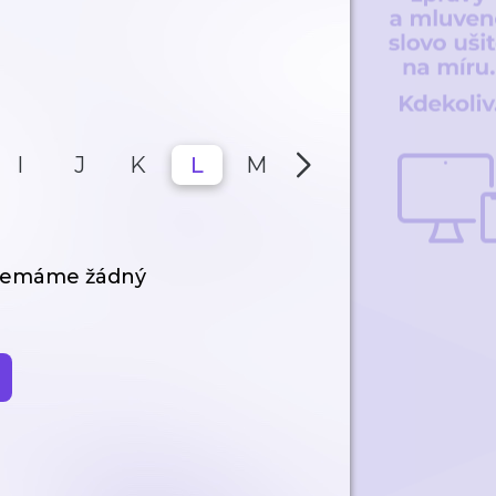
I
J
K
L
M
N
O
P
 nemáme žádný