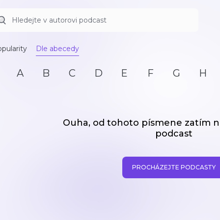
pularity
Dle abecedy
A
B
C
D
E
F
G
H
Ouha, od tohoto písmene zatím
podcast
PROCHÁZEJTE PODCASTY