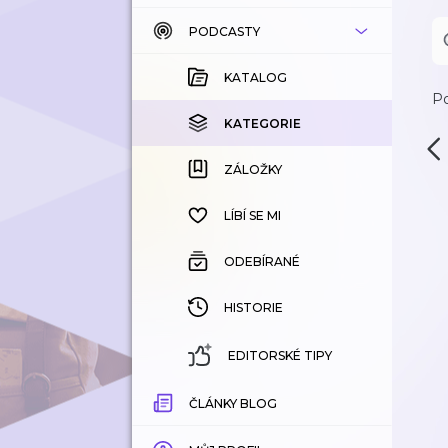
PODCASTY
KATALOG
KOUPENÉ
KATALOG
Po
KATEGORIE
KATEGORIE
ZÁLOŽKY
ZÁLOŽKY
HISTORIE
LÍBÍ SE MI
ODEBÍRANÉ
HISTORIE
EDITORSKÉ TIPY
ČLÁNKY BLOG