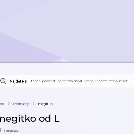
Najděte si:
od
Podcasty
megitko
megitko od L
1 podcast