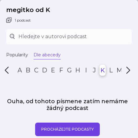
megitko od K
1 podcast
Popularity
Dle abecedy
A
B
C
D
E
F
G
H
I
J
K
L
M
N
Ouha, od tohoto písmene zatím nemáme
žádný podcast
PROCHÁZEJTE PODCASTY