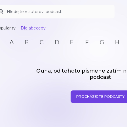
pularity
Dle abecedy
A
B
C
D
E
F
G
H
Ouha, od tohoto písmene zatím
podcast
PROCHÁZEJTE PODCASTY