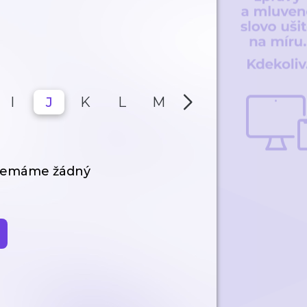
I
J
K
L
M
N
O
P
 nemáme žádný