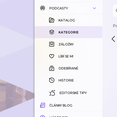
PODCASTY
KATALOG
KOUPENÉ
KATALOG
Po
KATEGORIE
KATEGORIE
ZÁLOŽKY
ZÁLOŽKY
HISTORIE
LÍBÍ SE MI
ODEBÍRANÉ
HISTORIE
EDITORSKÉ TIPY
ČLÁNKY BLOG