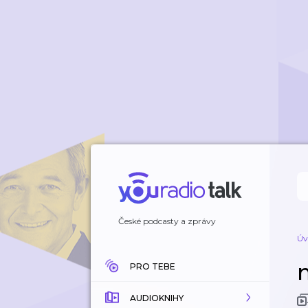
České podcasty a zprávy
Úv
PRO TEBE
AUDIOKNIHY