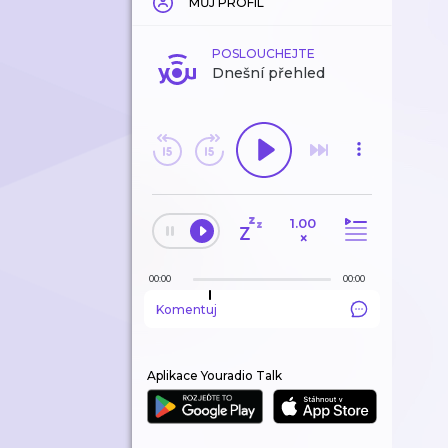
MŮJ PROFIL
POSLOUCHEJTE
Dnešní přehled
1.00
×
00:00
00:00
Komentuj
Aplikace Youradio Talk