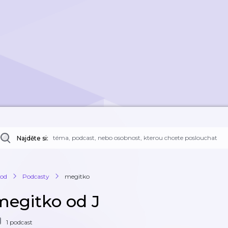
Najděte si:
od
Podcasty
megitko
megitko od J
1 podcast