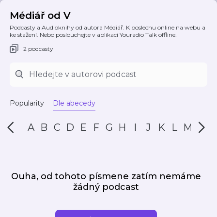
Médiář od V
Podcasty a Audioknihy od autora Médiář. K poslechu online na webu a
ke stažení. Nebo poslouchejte v aplikaci Youradio Talk offline.
2 podcasty
Popularity
Dle abecedy
A
B
C
D
E
F
G
H
I
J
K
L
M
N
Ouha, od tohoto písmene zatím nemáme
žádný podcast