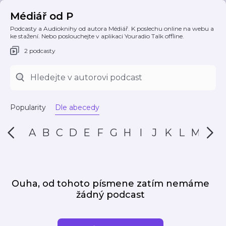
Médiář od P
Podcasty a Audioknihy od autora Médiář. K poslechu online na webu a
ke stažení. Nebo poslouchejte v aplikaci Youradio Talk offline.
2 podcasty
Popularity
Dle abecedy
A
B
C
D
E
F
G
H
I
J
K
L
M
N
Ouha, od tohoto písmene zatím nemáme
žádný podcast