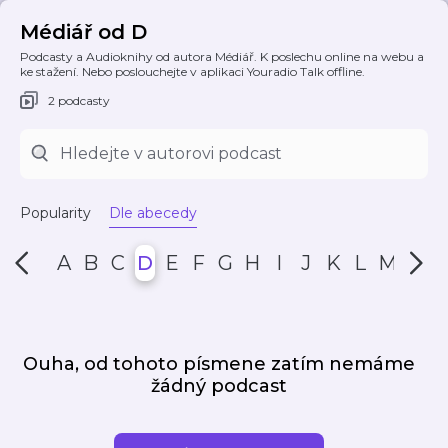
Médiář od D
Podcasty a Audioknihy od autora Médiář. K poslechu online na webu a
ke stažení. Nebo poslouchejte v aplikaci Youradio Talk offline.
2 podcasty
Popularity
Dle abecedy
A
B
C
D
E
F
G
H
I
J
K
L
M
N
Ouha, od tohoto písmene zatím nemáme
žádný podcast