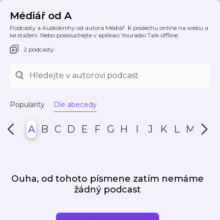
Médiář od A
Podcasty a Audioknihy od autora Médiář. K poslechu online na webu a
ke stažení. Nebo poslouchejte v aplikaci Youradio Talk offline.
2 podcasty
Popularity
Dle abecedy
A
B
C
D
E
F
G
H
I
J
K
L
M
N
Ouha, od tohoto písmene zatím nemáme
žádný podcast