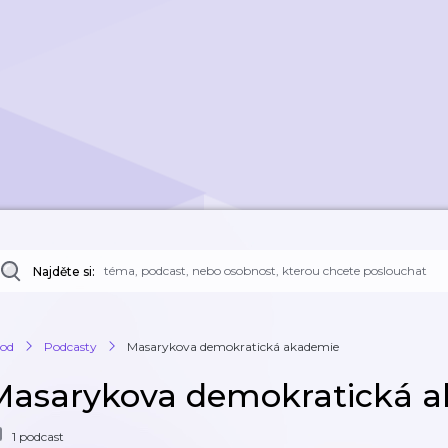
Najděte si:
od
Podcasty
Masarykova demokratická akademie
Masarykova demokratická 
1 podcast