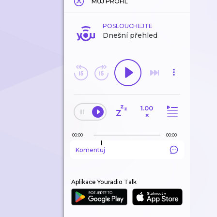
MŮJ PROFIL
POSLOUCHEJTE
Dnešní přehled
1.00
×
00:00
00:00
Komentuj
Aplikace Youradio Talk