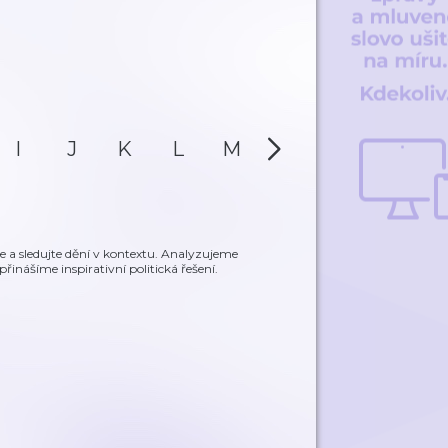
I
J
K
L
M
N
O
P
a sledujte dění v kontextu. Analyzujeme
přinášíme inspirativní politická řešení.