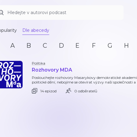
pularity
Dle abecedy
A
B
C
D
E
F
G
H
Politika
Rozhovory MDA
Poslouchejte rozhovory Masarykovy demokratické akademie 
politické dění, nebojíme se otevírat výzvy naší společnosti a 
14 epizod
0 odběratelů