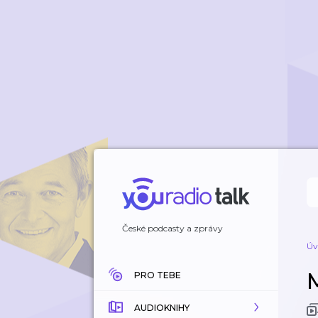
České podcasty a zprávy
Úv
PRO TEBE
AUDIOKNIHY