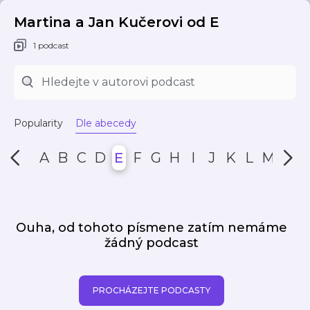
Martina a Jan Kučerovi od E
1 podcast
Popularity
Dle abecedy
A
B
C
D
E
F
G
H
I
J
K
L
M
N
Ouha, od tohoto písmene zatím nemáme
žádný podcast
PROCHÁZEJTE PODCASTY