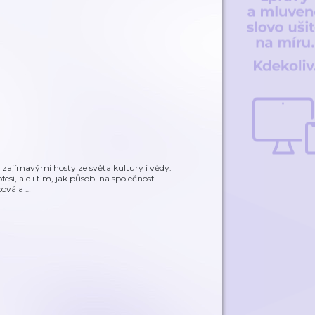
se zajímavými hosty ze světa kultury i vědy.
sí, ale i tím, jak působí na společnost.
cová a
…