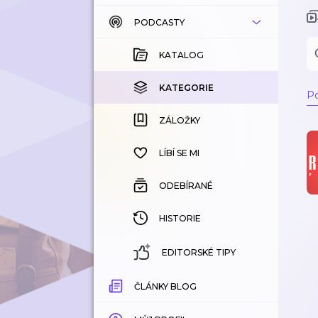
PODCASTY
KATALOG
KOUPENÉ
KATALOG
KATEGORIE
KATEGORIE
Po
ZÁLOŽKY
ZÁLOŽKY
HISTORIE
LÍBÍ SE MI
ODEBÍRANÉ
HISTORIE
EDITORSKÉ TIPY
ČLÁNKY BLOG