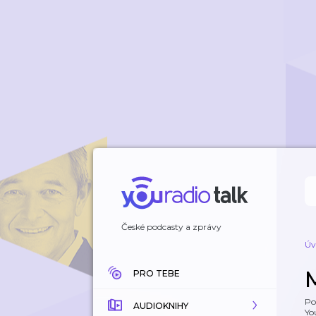
České podcasty a zprávy
Úv
PRO TEBE
Po
AUDIOKNIHY
Yo