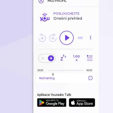
MŮJ PROFIL
POSLOUCHEJTE
Dnešní přehled
1.00
×
00:00
00:00
Komentuj
Aplikace Youradio Talk