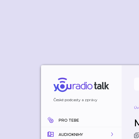
České podcasty a zprávy
Úv
PRO TEBE
AUDIOKNIHY