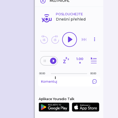
MŮJ PROFIL
POSLOUCHEJTE
Dnešní přehled
1.00
×
00:00
00:00
Komentuj
Aplikace Youradio Talk