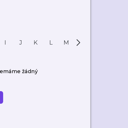
I
J
K
L
M
N
O
P
 nemáme žádný