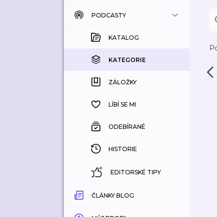
PODCASTY
KATALOG
KOUPENÉ
KATALOG
Po
KATEGORIE
KATEGORIE
ZÁLOŽKY
ZÁLOŽKY
HISTORIE
LÍBÍ SE MI
ODEBÍRANÉ
HISTORIE
EDITORSKÉ TIPY
ČLÁNKY BLOG