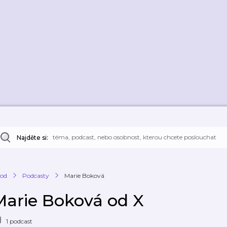
Najděte si:
od
Podcasty
Marie Boková
Marie Boková od X
1 podcast