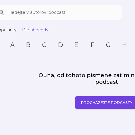
pularity
Dle abecedy
A
B
C
D
E
F
G
H
Ouha, od tohoto písmene zatím
podcast
PROCHÁZEJTE PODCASTY