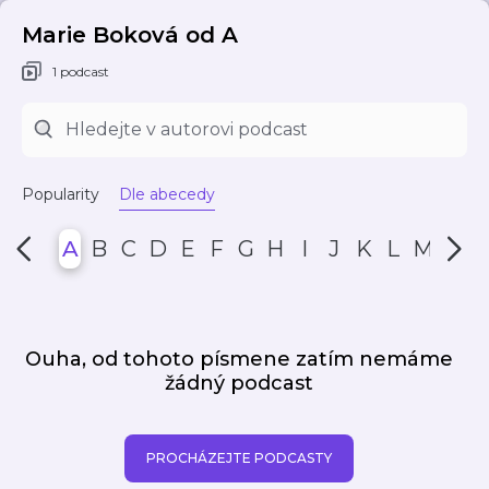
Marie Boková od A
1 podcast
Popularity
Dle abecedy
A
B
C
D
E
F
G
H
I
J
K
L
M
N
Ouha, od tohoto písmene zatím nemáme
žádný podcast
PROCHÁZEJTE PODCASTY