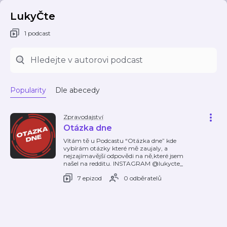
LukyČte
1 podcast
Popularity
Dle abecedy
Zpravodajství
Otázka dne
Vítám tě u Podcastu “Otázka dne” kde
vybírám otázky které mě zaujaly, a
nejzajímavější odpovědi na ně,které jsem
našel na redditu. INSTAGRAM @lukycte_
7 epizod
0 odběratelů