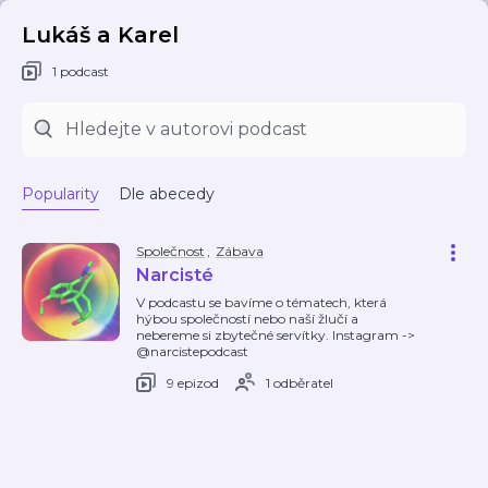
Lukáš a Karel
1 podcast
Popularity
Dle abecedy
Společnost
,
Zábava
Narcisté
V podcastu se bavíme o tématech, která
hýbou společností nebo naší žlučí a
nebereme si zbytečné servítky. Instagram ->
@narcistepodcast
9 epizod
1 odběratel