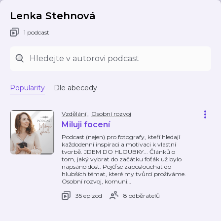
Lenka Stehnová
1 podcast
Popularity
Dle abecedy
Vzdělání
,
Osobní rozvoj
Miluji focení
Podcast (nejen) pro fotografy, kteří hledají
každodenní inspiraci a motivaci k vlastní
tvorbě. JDEM DO HLOUBKY... Článků o
tom, jaký vybrat do začátku foťák už bylo
napsáno dost. Pojď se zaposlouchat do
hlubších témat, které my tvůrci prožíváme.
Osobní rozvoj, komuni
…
35 epizod
8 odběratelů