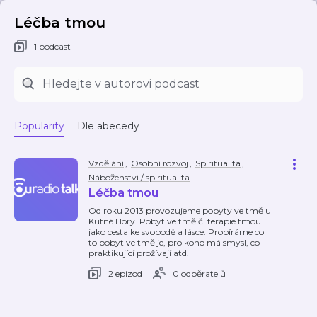
Léčba tmou
1 podcast
Popularity
Dle abecedy
Vzdělání
,
Osobní rozvoj
,
Spiritualita
,
Náboženství / spiritualita
Léčba tmou
Od roku 2013 provozujeme pobyty ve tmě u
Kutné Hory. Pobyt ve tmě či terapie tmou
jako cesta ke svobodě a lásce. Probíráme co
to pobyt ve tmě je, pro koho má smysl, co
praktikující prožívají atd.
2 epizod
0 odběratelů