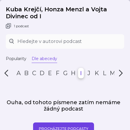
Kuba Krejčí, Honza Menzl a Vojta
Divinec od I
1 podcast
Popularity
Dle abecedy
A
B
C
D
E
F
G
H
I
J
K
L
M
N
Ouha, od tohoto písmene zatím nemáme
žádný podcast
PROCHÁZEJTE PODCASTY