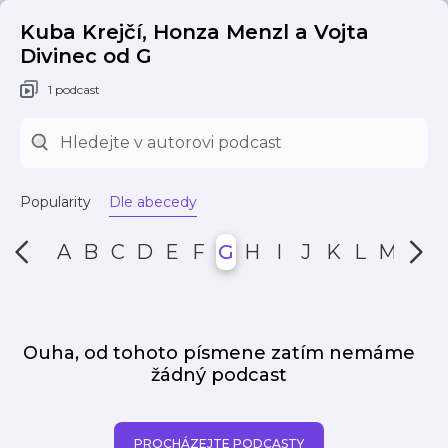
Kuba Krejčí, Honza Menzl a Vojta
Divinec od G
1 podcast
Popularity
Dle abecedy
A
B
C
D
E
F
G
H
I
J
K
L
M
N
Ouha, od tohoto písmene zatím nemáme
žádný podcast
PROCHÁZEJTE PODCASTY