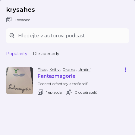
krysahes
1 podcast
Popularity
Dle abecedy
Fikce
,
Knihy
,
Drama
,
Umění
Fantazmagorie
Podcast o fantasy a troše scifi
1 epizoda
0 odběratelů