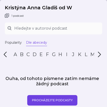
Kristýna Anna Gladiš od W
1 podcast
Popularity
Dle abecedy
A
B
C
D
E
F
G
H
I
J
K
L
M
N
Ouha, od tohoto písmene zatím nemáme
žádný podcast
PROCHÁZEJTE PODCASTY