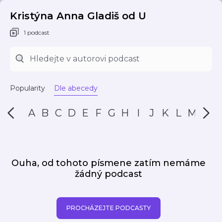
Kristýna Anna Gladiš od U
1 podcast
Popularity
Dle abecedy
A
B
C
D
E
F
G
H
I
J
K
L
M
N
Ouha, od tohoto písmene zatím nemáme
žádný podcast
PROCHÁZEJTE PODCASTY