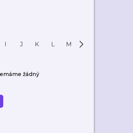
I
J
K
L
M
N
O
P
 nemáme žádný