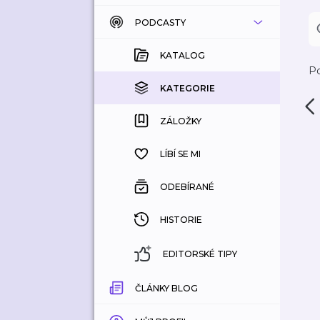
PODCASTY
KATALOG
KOUPENÉ
KATALOG
Po
KATEGORIE
KATEGORIE
ZÁLOŽKY
ZÁLOŽKY
HISTORIE
LÍBÍ SE MI
ODEBÍRANÉ
HISTORIE
EDITORSKÉ TIPY
ČLÁNKY BLOG