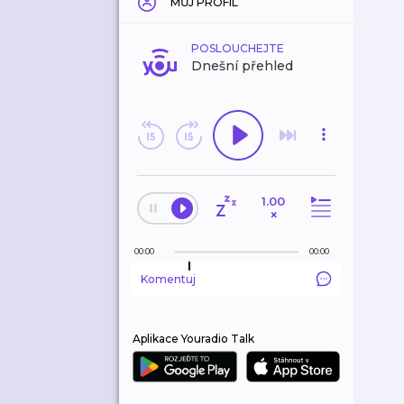
MŮJ PROFIL
POSLOUCHEJTE
Dnešní přehled
1.00
×
00:00
00:00
Komentuj
Aplikace Youradio Talk