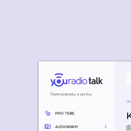
České podcasty a zprávy
Úv
PRO TEBE
AUDIOKNIHY