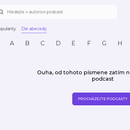
pularity
Dle abecedy
A
B
C
D
E
F
G
H
Ouha, od tohoto písmene zatím
podcast
PROCHÁZEJTE PODCASTY