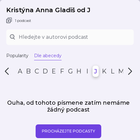
Kristýna Anna Gladiš od J
1 podcast
Popularity
Dle abecedy
A
B
C
D
E
F
G
H
I
J
K
L
M
N
Ouha, od tohoto písmene zatím nemáme
žádný podcast
PROCHÁZEJTE PODCASTY