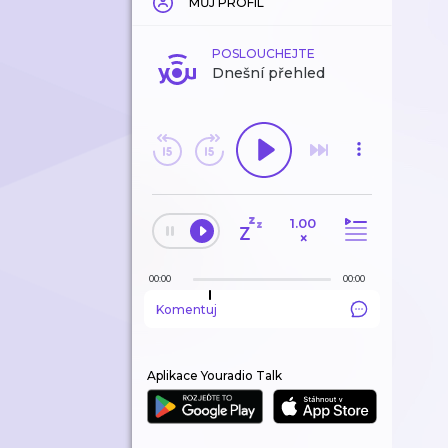
MŮJ PROFIL
POSLOUCHEJTE
Dnešní přehled
1.00
×
00:00
00:00
Komentuj
Aplikace Youradio Talk