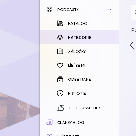
PODCASTY
KATALOG
KOUPENÉ
KATALOG
Po
KATEGORIE
KATEGORIE
ZÁLOŽKY
ZÁLOŽKY
HISTORIE
LÍBÍ SE MI
ODEBÍRANÉ
HISTORIE
EDITORSKÉ TIPY
ČLÁNKY BLOG