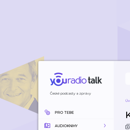
České podcasty a zprávy
Úv
PRO TEBE
AUDIOKNIHY