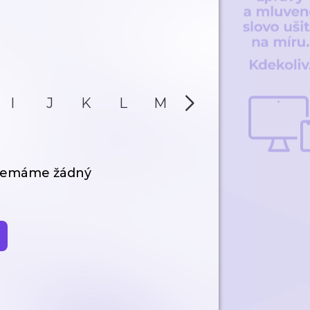
I
J
K
L
M
N
O
P
 nemáme žádný