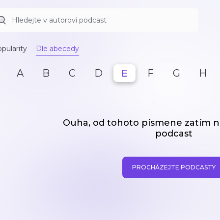
pularity
Dle abecedy
A
B
C
D
E
F
G
H
Ouha, od tohoto písmene zatím
podcast
PROCHÁZEJTE PODCASTY