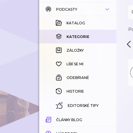
PODCASTY
KATALOG
KOUPENÉ
KATALOG
Po
KATEGORIE
KATEGORIE
ZÁLOŽKY
ZÁLOŽKY
HISTORIE
LÍBÍ SE MI
ODEBÍRANÉ
HISTORIE
EDITORSKÉ TIPY
ČLÁNKY BLOG