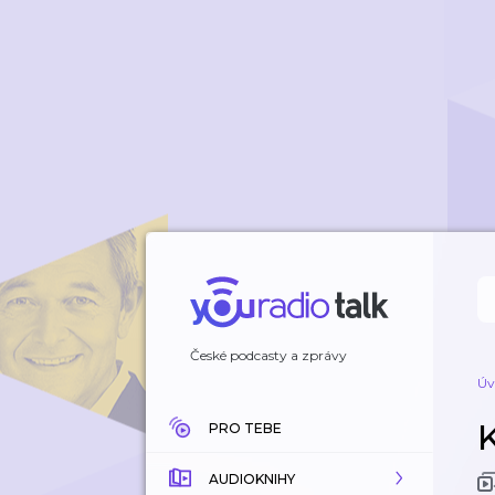
České podcasty a zprávy
Úv
PRO TEBE
AUDIOKNIHY