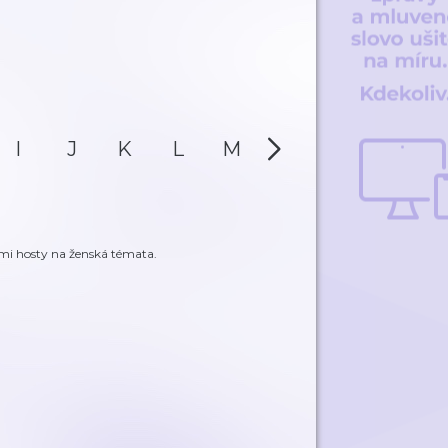
I
J
K
L
M
N
O
P
ými hosty na ženská témata.