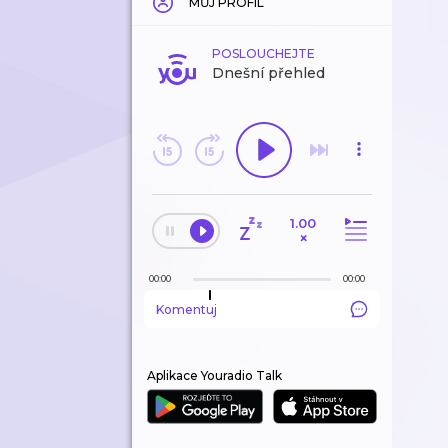
MŮJ PROFIL
POSLOUCHEJTE
Dnešní přehled
1.00
×
00:00
00:00
Komentuj
Aplikace Youradio Talk