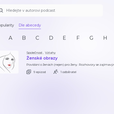
pularity
Dle abecedy
A
B
C
D
E
F
G
H
Společnost
,
Vztahy
Ženské obrazy
Povídání o ženách (nejen) pro ženy. Rozhovory se zajímav
9 epizod
1 odběratel