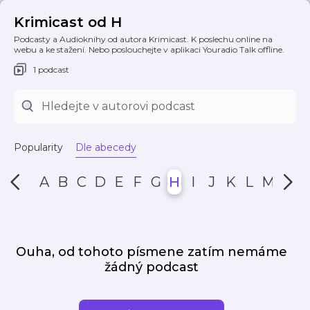
Krimicast od H
Podcasty a Audioknihy od autora Krimicast. K poslechu online na
webu a ke stažení. Nebo poslouchejte v aplikaci Youradio Talk offline.
1 podcast
Popularity
Dle abecedy
A
B
C
D
E
F
G
H
I
J
K
L
M
N
Ouha, od tohoto písmene zatím nemáme
žádný podcast