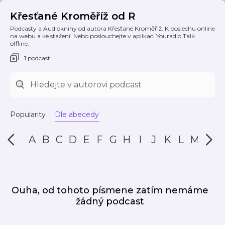
Křesťané Kroměříž od R
Podcasty a Audioknihy od autora Křesťané Kroměříž. K poslechu online
na webu a ke stažení. Nebo poslouchejte v aplikaci Youradio Talk
offline.
1 podcast
Popularity
Dle abecedy
A
B
C
D
E
F
G
H
I
J
K
L
M
N
Ouha, od tohoto písmene zatím nemáme
žádný podcast