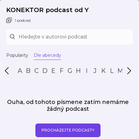
KONEKTOR podcast od Y
1 podcast
Popularity
Dle abecedy
A
B
C
D
E
F
G
H
I
J
K
L
M
N
Ouha, od tohoto písmene zatím nemáme
žádný podcast
PROCHÁZEJTE PODCASTY