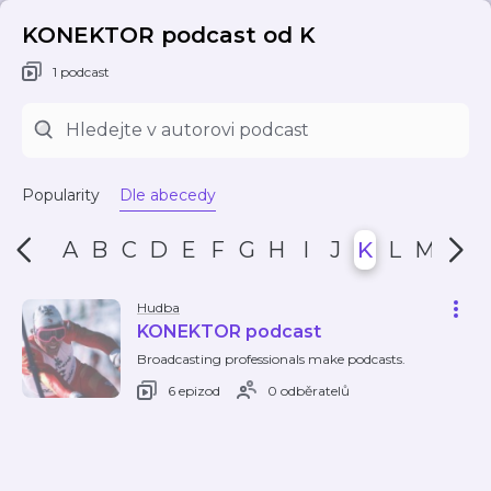
KONEKTOR podcast od K
1 podcast
Popularity
Dle abecedy
A
B
C
D
E
F
G
H
I
J
K
L
M
N
Hudba
KONEKTOR podcast
Broadcasting professionals make podcasts.
6 epizod
0 odběratelů