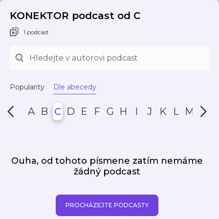
KONEKTOR podcast od C
1 podcast
Popularity
Dle abecedy
A
B
C
D
E
F
G
H
I
J
K
L
M
N
Ouha, od tohoto písmene zatím nemáme
žádný podcast
PROCHÁZEJTE PODCASTY