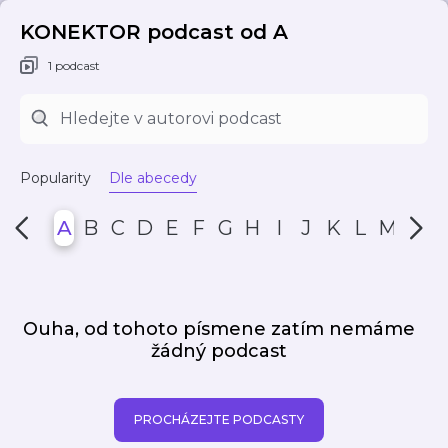
KONEKTOR podcast od A
1 podcast
Popularity
Dle abecedy
A
B
C
D
E
F
G
H
I
J
K
L
M
N
Ouha, od tohoto písmene zatím nemáme
žádný podcast
PROCHÁZEJTE PODCASTY