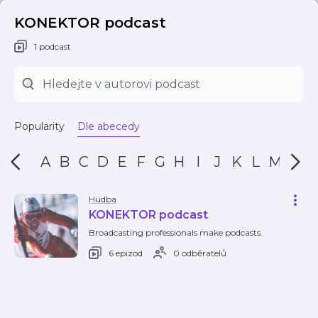
KONEKTOR podcast
1 podcast
Popularity
Dle abecedy
A
B
C
D
E
F
G
H
I
J
K
L
M
N
Hudba
KONEKTOR podcast
Broadcasting professionals make podcasts.
6 epizod
0 odběratelů