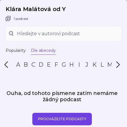
Klára Malátová od Y
1 podcast
Popularity
Dle abecedy
A
B
C
D
E
F
G
H
I
J
K
L
M
N
Ouha, od tohoto písmene zatím nemáme
žádný podcast
PROCHÁZEJTE PODCASTY