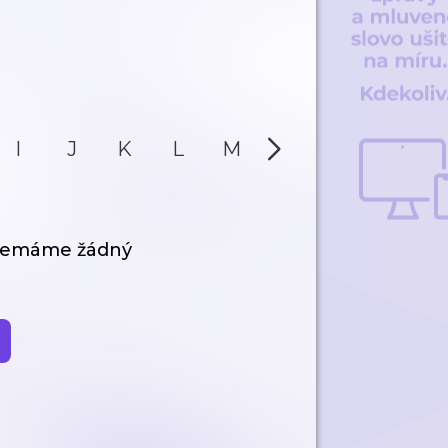
I
J
K
L
M
N
O
P
 nemáme žádný