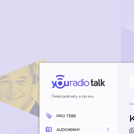
České podcasty a zprávy
Úv
PRO TEBE
AUDIOKNIHY