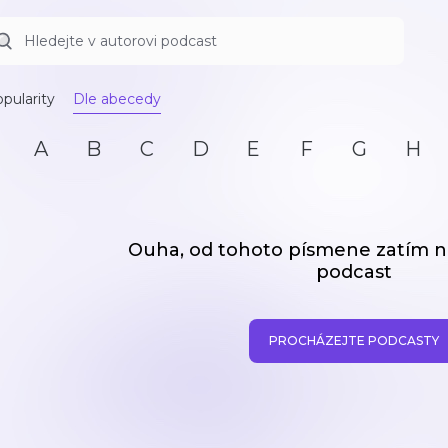
pularity
Dle abecedy
A
B
C
D
E
F
G
H
Ouha, od tohoto písmene zatím
podcast
PROCHÁZEJTE PODCASTY