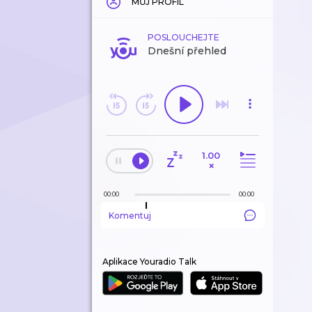
MŮJ PROFIL
POSLOUCHEJTE
Dnešní přehled
1.00
×
00:00
00:00
Komentuj
Aplikace Youradio Talk