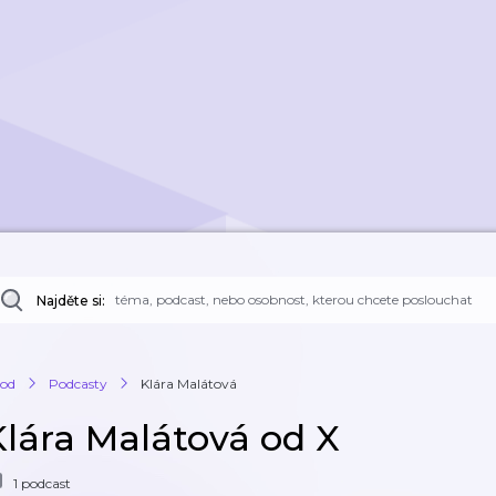
Najděte si:
od
Podcasty
Klára Malátová
Klára Malátová od X
1 podcast