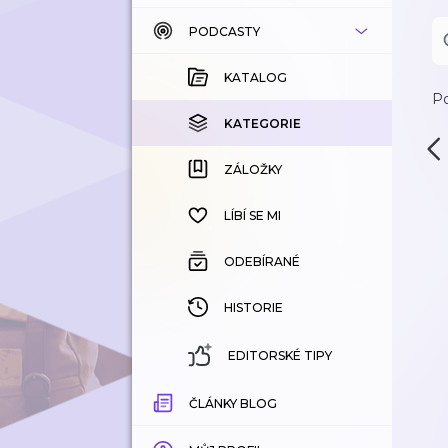
PODCASTY
KATALOG
KOUPENÉ
KATALOG
Po
KATEGORIE
KATEGORIE
ZÁLOŽKY
ZÁLOŽKY
HISTORIE
LÍBÍ SE MI
ODEBÍRANÉ
HISTORIE
EDITORSKÉ TIPY
ČLÁNKY BLOG